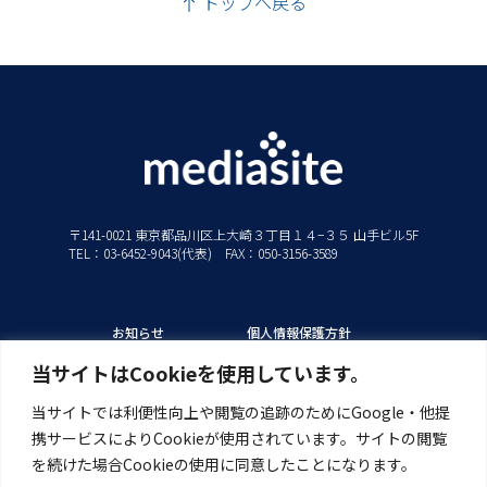
トップへ戻る
〒141-0021 東京都品川区上大崎３丁目１４−３５ 山手ビル5F
TEL：03-6452-9043(代表) FAX：050-3156-3589
お知らせ
個人情報保護方針
私たちの強み
情報セキュリティ方針
当サイトはCookieを使用しています。
ソリューション
当サイトでは利便性向上や閲覧の追跡のためにGoogle・他提
製品/サービス
携サービスによりCookieが使用されています。サイトの閲覧
導入事例
を続けた場合Cookieの使用に同意したことになります。
サポート