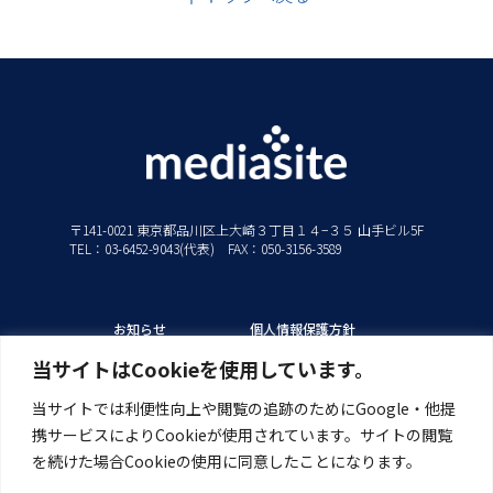
〒141-0021 東京都品川区上大崎３丁目１４−３５ 山手ビル5F
TEL：03-6452-9043(代表) FAX：050-3156-3589
お知らせ
個人情報保護方針
私たちの強み
情報セキュリティ方針
当サイトはCookieを使用しています。
ソリューション
当サイトでは利便性向上や閲覧の追跡のためにGoogle・他提
製品/サービス
携サービスによりCookieが使用されています。サイトの閲覧
導入事例
を続けた場合Cookieの使用に同意したことになります。
サポート