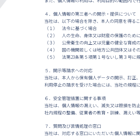
また、個人情報の利用は、利用目的の範囲内で
４．個人情報の第三者への開示・提供について
当社は、以下の場合を除き、本人の同意を得る
（１） 法令に基づく場合
（２） 人の生命、身体又は財産の保護のため
（３） 公衆衛生の向上又は児童の健全な育成
（４） 国の機関若しくは地方公共団体又はそ
（５） 法第23条第５項第１号ないし第３号に
５．開示等請求への対応
当社は、本人から保有個人データの開示、訂正
利用停止の請求を受けた場合には、当社の規程
６．安全管理措置に関する事項
当社は、個人情報の漏えい、滅失又は毀損を防
社内規程の整備、従業者の教育・訓練、漏えい
７．質問及び苦情処理の窓口
当社は、対応する窓口にいただいた個人情報に