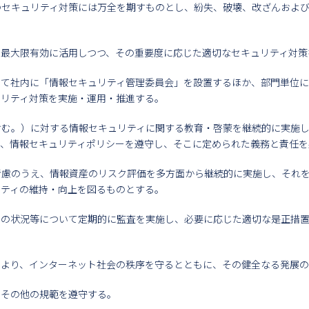
のセキュリティ対策には万全を期すものとし、紛失、破壊、改ざんおよ
を最大限有効に活用しつつ、その重要度に応じた適切なセキュリティ対策
して社内に「情報セキュリティ管理委員会」を設置するほか、部門単位に
ュリティ対策を実施・運用・推進する。
含む。）に対する情報セキュリティに関する教育・啓蒙を継続的に実施
は、情報セキュリティポリシーを遵守し、そこに定められた義務と責任を
考慮のうえ、情報資産のリスク評価を多方面から継続的に実施し、それ
リティの維持・向上を図るものとする。
用の状況等について定期的に監査を実施し、必要に応じた適切な是正措置
により、インターネット社会の秩序を守るとともに、その健全なる発展
、その他の規範を遵守する。