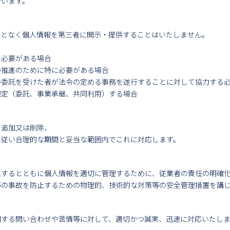
行います。
ことなく個人情報を第三者に開示・提供することはいたしません。
に必要がある場合
の推進のために特に必要がある場合
の委託を受けた者が法令の定める事務を遂行することに対して協力する
規定（委託、事業承継、共同利用）する場合
、追加又は削除、
に従い合理的な期間と妥当な範囲内でこれに対応します。
止するとともに個人情報を適切に管理するために、従業者の責任の明確
等の事故を防止するための物理的、技術的な対策等の安全管理措置を講
関する問い合わせや苦情等に対して、適切かつ誠実、迅速に対応いたし