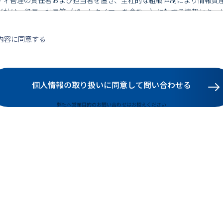
当社は、役員・社員等（パートタイマーを含む。）に対する情報セキュ
リティポリシーの周知徹底に努める。情報資産を取り扱うすべての役員
定められた義務と責任を果たすものとする。
内容に同意する
当社は、技術の進歩や業務環境の変化等も考慮のうえ、情報資産のリス
ティポリシーおよびそれに基づく各種施策に反映させることにより、情
当社は、情報セキュリティに関する各種運用の状況等について定期的に
により、情報セキュリティの確保に努めるものとする。
個人情報の取り扱いに同意して
問い合わせる
当社は、情報セキュリティを確保することにより、インターネット社会
る。
弊社へ営業目的のお問い合わせはお控えください
当社は、情報セキュリティに関連する法令、その他の規範を遵守する。
サイトで明記された情報セキュリティポリシーに反すると思われる事象
mediasite.co.jp
または電話03-6452-9043までご連絡ください。
ィアサイト株式会社
取締役 宗雪敏英