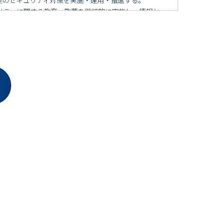
リティに関する教育・啓蒙を継続的に実施し、情報セ
・社員等は、情報セキュリティポリシーを遵守し、そ
ク評価を多方面から継続的に実施し、それを情報セキ
報セキュリティの維持・向上を図るものとする。
監査を実施し、必要に応じた適切な是正措置を講じる
の秩序を守るとともに、その健全なる発展のために貢
等を発見された場合は、電子メール