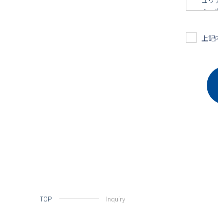
４．
キュ
こに
上記
５．
ュリ
６．
こと
７．
献す
８．
この
info@
メデ
代表
TOP
Inquiry