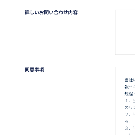
詳しいお問い合わせ内容
同意事項
当社
報セ
規程
１．
のリ
２．
る。
３．
ュリ