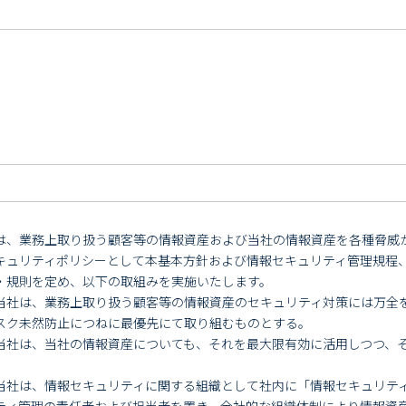
は、業務上取り扱う顧客等の情報資産および当社の情報資産を各種脅威
キュリティポリシーとして本基本方針および情報セキュリティ管理規程
・規則を定め、以下の取組みを実施いたします。
当社は、業務上取り扱う顧客等の情報資産のセキュリティ対策には万全
スク未然防止につねに最優先にて取り組むものとする。
当社は、当社の情報資産についても、それを最大限有効に活用しつつ、
当社は、情報セキュリティに関する組織として社内に「情報セキュリテ
ティ管理の責任者および担当者を置き、全社的な組織体制により情報資