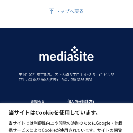
トップへ戻る
〒141-0021 東京都品川区上大崎３丁目１４−３５ 山手ビル5F
TEL：03-6452-9043(代表) FAX：050-3156-3589
お知らせ
個人情報保護方針
私たちの強み
情報セキュリティ方針
当サイトはCookieを使用しています。
ソリューション
当サイトでは利便性向上や閲覧の追跡のためにGoogle・他提
製品/サービス
携サービスによりCookieが使用されています。サイトの閲覧