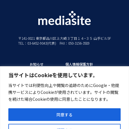
〒141-0021 東京都品川区上大崎３丁目１４−３５ 山手ビル5F
TEL：03-6452-9043(代表) FAX：050-3156-3589
お知らせ
個人情報保護方針
私たちの強み
情報セキュリティ方針
当サイトはCookieを使用しています。
ソリューション
当サイトでは利便性向上や閲覧の追跡のためにGoogle・他提
製品/サービス
携サービスによりCookieが使用されています。サイトの閲覧
導入事例
を続けた場合Cookieの使用に同意したことになります。
サポート
企業情報
同意する
採用情報
Copyright © 2024 Mediasite K.K. All Rights Reserved.