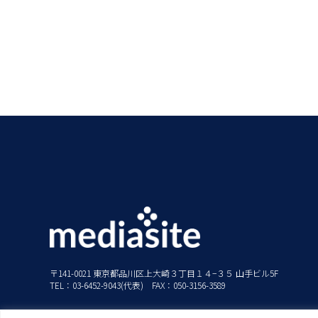
〒141-0021 東京都品川区上大崎３丁目１４−３５ 山手ビル5F
TEL：03-6452-9043(代表) FAX：050-3156-3589