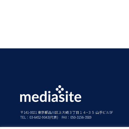
〒141-0021 東京都品川区上大崎３丁目１４−３５ 山手ビル5F
TEL：03-6452-9043(代表) FAX：050-3156-3589